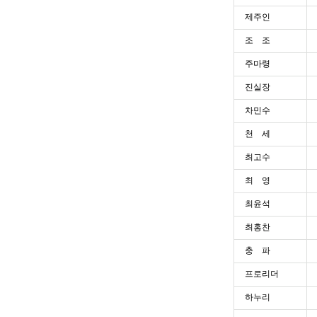
제주인
조 조
주마령
진실장
차민수
천 세
최고수
최 영
최윤석
최홍찬
충 파
프로리더
하누리