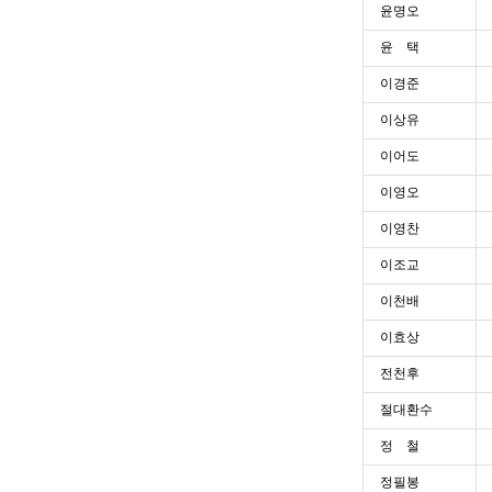
윤명오
윤 택
이경준
이상유
이어도
이영오
이영찬
이조교
이천배
이효상
전천후
절대환수
정 철
정필봉