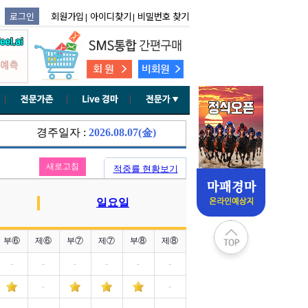
경주일자 :
2026.08.07(金)
새로고침
적중률 현황보기
일요일
부⑥
제⑥
부⑦
제⑦
부⑧
제⑧
-
-
-
-
-
-
-
-