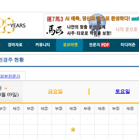
천경주 현황
외부전문가
주차
금요일
토요일
08월 09일)
부①
제①
부②
제②
부③
제③
부④
제④
부⑤
제⑤
-
-
-
-
-
-
-
-
-
-
-
-
-
-
-
-
-
-
-