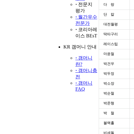
·
전문지
다 랑
평가
단 칼
·
월간우수
전문가
대전월평
·
코리아레
딱따구리
이스 BEsT
레이스팁
KR 갬머니 안내
마윤철
·
갬머니
란?
박건우
·
갬머니충
박두정
전
·
갬머니
박소장
FAQ
박순철
박준형
박 철
블랙홀
비세돌