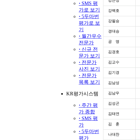
강근성
·
SMS 평
가로 보기
강백호
·
5두마번
강필승
평가로 보
기
경대승
·
월간우수
공 명
전문가
·
신규 전
김경호
문가 보기
·
전문가
김교수
사진 보기
김기경
·
전문가
목록 보기
김남성
KR평가시스템
김남우
김성곤
·
주간 평
가 종합
김태연
·
SMS 평
김 훈
가
·
5두마번
나대찬
평가