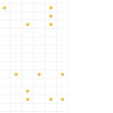
-
-
-
-
-
-
-
-
-
-
-
-
-
-
-
-
-
-
-
-
-
-
-
-
-
-
-
-
-
-
-
-
-
-
-
-
-
-
-
-
-
-
-
-
-
-
-
-
-
-
-
-
-
-
-
-
-
-
-
-
-
-
-
-
-
-