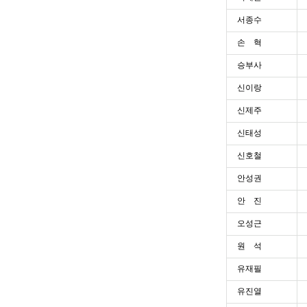
서종수
손 혁
승부사
신이랑
신제주
신태성
신호철
안성권
안 진
오성근
원 석
유재필
유진열