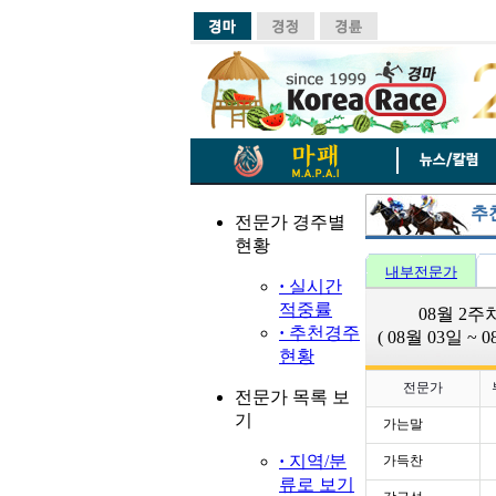
추
전문가 경주별
현황
내부전문가
·
실시간
적중률
08월 2
·
추천경주
( 08월 03일 ~ 
현황
전문가
전문가 목록 보
기
가는말
·
지역/분
가득찬
류로 보기