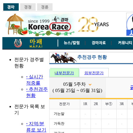
추천경주 현황
전문가 경주별
현황
내부전문가
외부전문가
·
실시간
적중률
05월 5주차
·
추천경주
( 05월 25일 ~ 05월 31일)
현황
전문가
1R
2R
부①
3R
전문가 목록 보
기
가는말
-
-
-
-
·
지역/분
가득찬
-
-
-
-
류로 보기