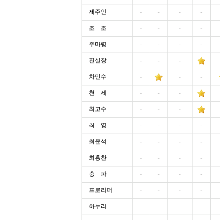
제주인
-
-
-
-
조 조
-
-
-
-
주마령
-
-
-
-
진실장
-
-
-
차민수
-
-
-
천 세
-
-
-
최고수
-
-
-
최 영
-
-
-
-
최윤석
-
-
-
-
최홍찬
-
-
-
-
충 파
-
-
-
-
프로리더
-
-
-
-
하누리
-
-
-
-