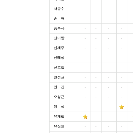
서종수
-
-
-
-
손 혁
-
-
-
-
승부사
-
-
-
-
신이랑
-
-
-
-
신제주
-
-
-
-
신태성
-
-
-
-
신호철
-
-
-
-
안성권
-
-
-
-
안 진
-
-
-
-
오성근
-
-
-
-
원 석
-
-
-
유재필
-
-
-
유진열
-
-
-
-