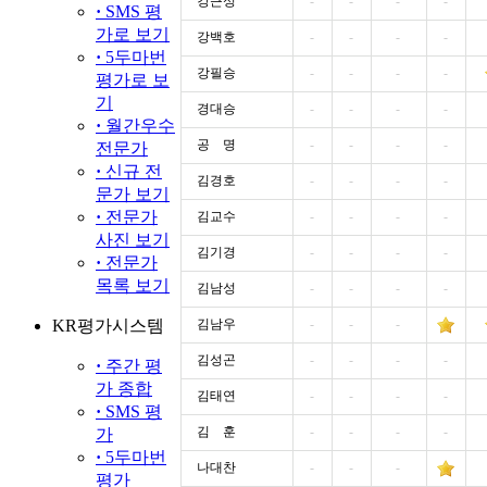
강근성
-
-
-
-
·
SMS 평
가로 보기
강백호
-
-
-
-
·
5두마번
강필승
-
-
-
-
평가로 보
기
경대승
-
-
-
-
·
월간우수
공 명
-
-
-
-
전문가
·
신규 전
김경호
-
-
-
-
문가 보기
·
전문가
김교수
-
-
-
-
사진 보기
김기경
-
-
-
-
·
전문가
목록 보기
김남성
-
-
-
-
KR평가시스템
김남우
-
-
-
김성곤
-
-
-
-
·
주간 평
가 종합
김태연
-
-
-
-
·
SMS 평
김 훈
-
-
-
-
가
·
5두마번
나대찬
-
-
-
평가