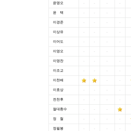
윤명오
-
-
-
-
윤 택
-
-
-
-
이경준
-
-
-
-
이상유
-
-
-
-
이어도
-
-
-
-
이영오
-
-
-
-
이영찬
-
-
-
-
이조교
-
-
-
-
이천배
-
-
이효상
-
-
-
-
전천후
-
-
-
-
절대환수
-
-
-
정 철
-
-
-
-
정필봉
-
-
-
-