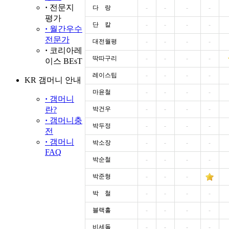
·
전문지
다 랑
-
-
-
-
평가
단 칼
-
-
-
-
·
월간우수
전문가
대전월평
-
-
-
-
·
코리아레
딱따구리
-
-
-
-
이스 BEsT
레이스팁
-
-
-
-
KR 갬머니 안내
마윤철
-
-
-
-
·
갬머니
란?
박건우
-
-
-
-
·
갬머니충
박두정
-
-
-
-
전
·
갬머니
박소장
-
-
-
-
FAQ
박순철
-
-
-
-
박준형
-
-
-
박 철
-
-
-
-
블랙홀
-
-
-
-
비세돌
-
-
-
-