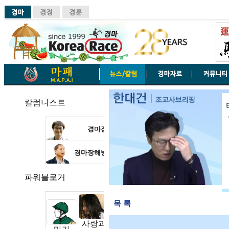
칼럼니스트
경마장산책
유영삼
경마장해방일지
홍대유
파워블로거
목 록
사랑과