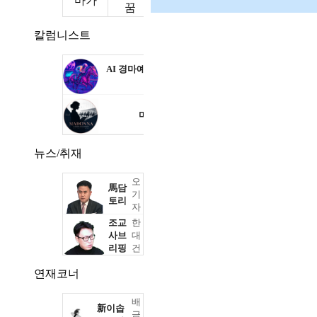
마가
꿈
칼럼니스트
AI 경마예상 딸
KR
깍
마돈나
KR
뉴스/취재
오
馬담
기
토리
자
조교
한
사브
대
리핑
건
연재코너
배
新이솝
금