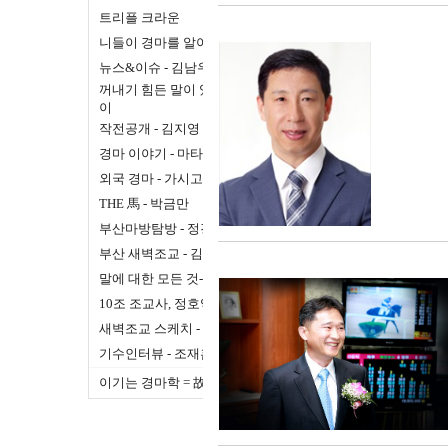
트리플 크라운
니들이 경마를 알아
뉴스&이슈 - 김남우
꺼내기 힘든 말이 있어 - 순돌
이
작전공개 - 김지영
경마 이야기 - 마타하리
외국 경마 - 가시고기
THE 馬 - 박금만
부산마방탐방 - 정경목
부산 새벽조교 - 김기경
말에 대한 모든 것- 馬ROOT
10조 조교사, 정호익입니다.
새벽조교 스케치 - 신승욱
기수인터뷰 - 조재흠
이기는 경마학 = 故안호국