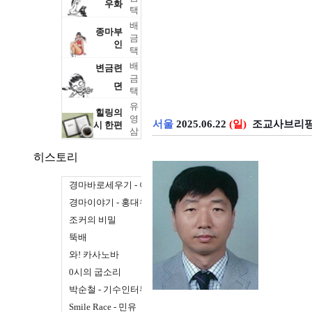
우화
택
배
종마부
금
인
택
배
변금련
금
뎐
택
유
힐링의
영
서울
2025.06.22
(일)
조교사브리
시 한편
삼
히스토리
경마바로세우기 - 이규승
경마이야기 - 홍대유
조커의 비밀
뚝배
와! 카사노바
0시의 굽소리
박순철 - 기수인터뷰
Smile Race - 민유