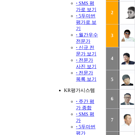
·
SMS 평
가로 보기
2
·
5두마번
평가로 보
기
·
월간우수
3
전문가
·
신규 전
문가 보기
4
·
전문가
사진 보기
·
전문가
목록 보기
5
KR평가시스템
6
·
주간 평
가 종합
·
SMS 평
7
가
·
5두마번
평가