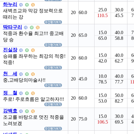
하누리
25.0
30.0
6
새벽조교와 막강 정보력으로
20
60.0
110.5
45.5
7
때리는 강
딱따구리
15.0
40.0
7
적중과 환수율 최고!!! 중고배
20
65.0
65.0
58.8
8
당 승
진실장
15.0
40.0
6
승패를 좌우하는 최강의 적중!
20
60.0
42.0
62.7
9
적중!
천 세
10.0
40.0
6
20
45.0
중,고배당의마술사!!
78.5
77.7
1
정 철
15.0
50.0
6
20
60.0
주로! 주로흐름은 알고하자!!!
53.0
82.7
6
강백호
15.0
30.0
4
조교를 바탕으로 멋진 적중을
20
75.0
106.5
69.5
4
노려보겠