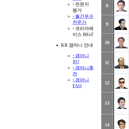
·
전문지
8
평가
·
월간우수
전문가
9
·
코리아레
이스 BEsT
10
KR 갬머니 안내
·
갬머니
란?
11
·
갬머니충
전
·
갬머니
12
FAQ
13
14