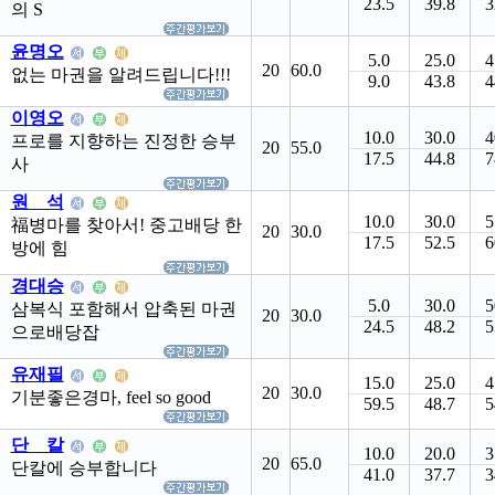
23.5
39.8
3
의 S
윤명오
5.0
25.0
4
20
60.0
없는 마권을 알려드립니다!!!
9.0
43.8
4
이영오
10.0
30.0
4
프로를 지향하는 진정한 승부
20
55.0
17.5
44.8
7
사
원 석
10.0
30.0
5
福병마를 찾아서! 중고배당 한
20
30.0
17.5
52.5
6
방에 힘
경대승
5.0
30.0
5
삼복식 포함해서 압축된 마권
20
30.0
24.5
48.2
5
으로배당잡
유재필
15.0
25.0
4
20
30.0
기분좋은경마, feel so good
59.5
48.7
5
단 칼
10.0
20.0
3
20
65.0
단칼에 승부합니다
41.0
37.7
3