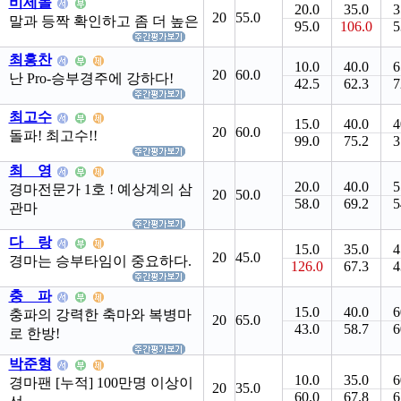
비세돌
20.0
35.0
3
20
55.0
말과 등짝 확인하고 좀 더 높은
95.0
106.0
5
최홍찬
10.0
40.0
6
20
60.0
난 Pro-승부경주에 강하다!
42.5
62.3
7
최고수
15.0
40.0
4
20
60.0
돌파! 최고수!!
99.0
75.2
3
최 영
20.0
40.0
5
경마전문가 1호 ! 예상계의 삼
20
50.0
58.0
69.2
5
관마
다 랑
15.0
35.0
4
20
45.0
경마는 승부타임이 중요하다.
126.0
67.3
4
충 파
15.0
40.0
6
충파의 강력한 축마와 복병마
20
65.0
43.0
58.7
6
로 한방!
박준형
10.0
35.0
6
경마팬 [누적] 100만명 이상이
20
35.0
60.0
67.8
6