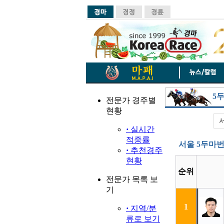
5
전문가 경주별
현황
서
·
실시간
적중률
서울 5두마
·
추천경주
현황
순위
전문가 목록 보
기
1
·
지역/분
류로 보기