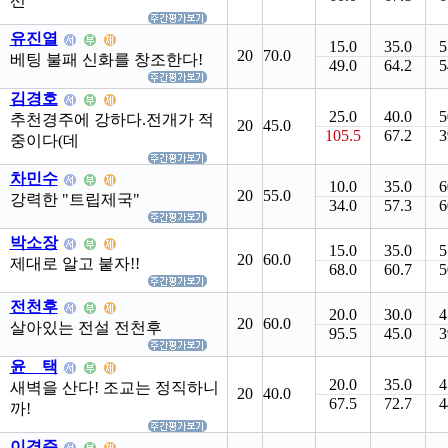
선
유진열
15.0
35.0
5
20
70.0
베팅 불패 신화를 창조한다!
49.0
64.2
5
김경호
25.0
40.0
5
추천경주에 강하다.전개가 적
20
45.0
105.5
67.2
3
중이다(데
차민수
10.0
35.0
6
20
55.0
강력한 "트립제국"
34.0
57.3
6
박소장
15.0
35.0
5
20
60.0
제대로 알고 붙자!!
68.0
60.7
5
전천후
20.0
30.0
4
20
60.0
살아있는 전설 전천후
95.5
45.0
3
윤 택
20.0
35.0
4
새벽을 산다! 조교는 정직하니
20
40.0
67.5
72.7
4
까!
이경준