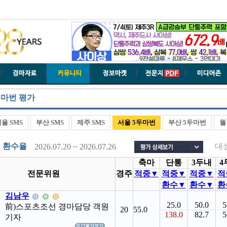
두마번 평가
울 SMS
부산 SMS
제주 SMS
서울 5두마번
부산 5두마번
월
번 환수율
대
2026.07.20 ~ 2026.07.26
축마
단통
3두내
4
전문위원
경주
적중▼
적중▼
적중▼
적
환수▼
환수▼
환
김남우
25.0
50.0
5
前)스포츠조선 경마담당 객원
20
55.0
138.0
82.7
5
기자