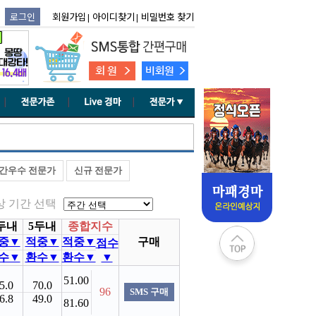
간우수 전문가
신규 전문가
상 기간 선택
두내
5두내
종합지수
중▼
적중▼
적중▼
구매
점수
수▼
환수▼
환수▼
▼
51.00
5.0
70.0
96
SMS 구매
6.8
49.0
81.60