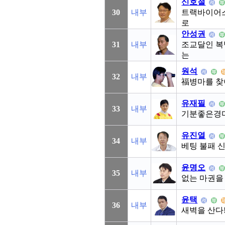
신호철
30
내부
트랙바이어스
로
안성권
31
내부
조교달인 복
는
원석
32
내부
福병마를 찾
유재필
33
내부
기분좋은경마, f
유진열
34
내부
베팅 불패 
윤명오
35
내부
없는 마권을
윤택
36
내부
새벽을 산다