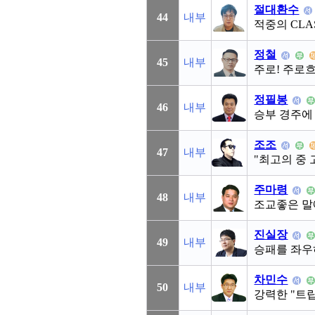
절대환수
44
내부
적중의 CLA
정철
45
내부
주로! 주로흐
정필봉
46
내부
승부 경주에 
조조
47
내부
"최고의 중
주마령
48
내부
조교좋은 말
진실장
49
내부
승패를 좌우
차민수
50
내부
강력한 "트