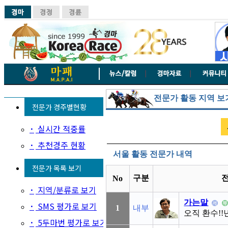
전문가 활동 지역 보
전문가 경주별현황
·
실시간 적중률
·
추천경주 현황
서울 활동 전문가 내역
전문가 목록 보기
구분
No
·
지역/분류로 보기
가는말
·
SMS 평가로 보기
1
내부
오직 환수!!
·
5두마번 평가로 보기