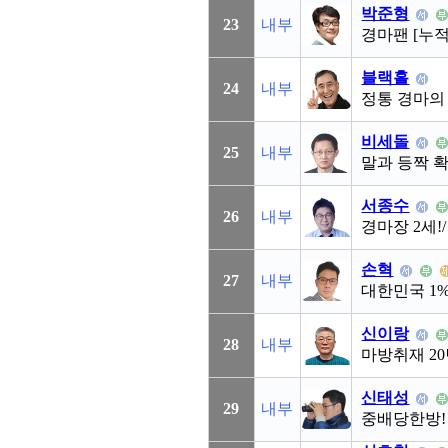
박준형
23
내부
경마팬 [누적
블랙홀
24
내부
정통 경마의 
비세돌
25
내부
말과 등짝 
서종수
26
내부
경마장 2세!
손혁
27
내부
대한민국 1
신이랑
28
내부
마방취재 20
신태성
29
내부
중배당한방!