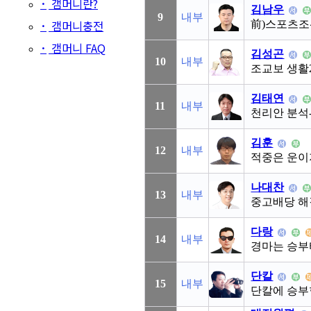
·
갬머니란?
김남우
9
내부
·
갬머니충전
前)스포츠조
·
갬머니 FAQ
김성곤
10
내부
조교보 생활
김태연
11
내부
천리안 분석
김훈
12
내부
적중은 운이
나대찬
13
내부
중고배당 
다랑
14
내부
경마는 승부
단칼
15
내부
단칼에 승