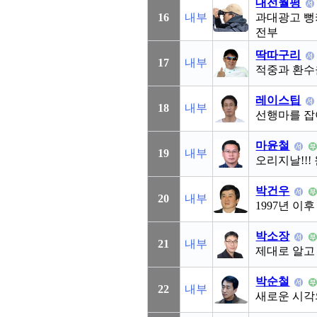
대전월평
16
내부
과대광고 뻥
전부
딱따구리
17
내부
적중과 환수율
레이스팁
18
내부
선행마를 잡아
마윤철
19
내부
오리지날!!!
박건우
20
내부
1997년 이
박소장
21
내부
제대로 알고 
박순철
22
내부
새로운 시각