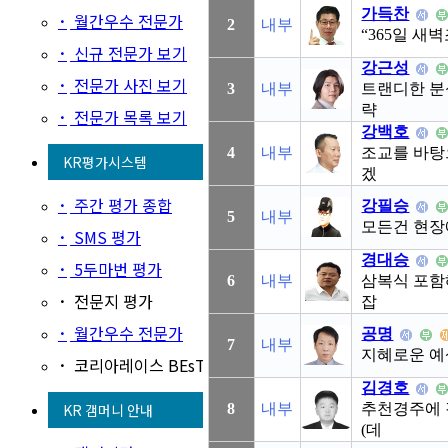
가득찬
·
월간우수 전문가
2
내부
“365일 새벽
·
신규 전문가 보기
강근성
·
전문가 사진 보기
3
내부
트랜디한 분
략
·
전문가 목록 보기
강백호
4
내부
조교를 바탕
KR평가시스템
겠
·
주간 평가 종합
강필승
5
내부
모든건 현장
·
SMS 평가
경대승
·
5두마번 평가
6
내부
삼복식 포함
·
전문지 평가
잡
·
월간우수 전문가
공명
7
내부
지혜로운 예
·
코리아레이스 BEsT
김경호
KR 갬머니 안내
8
내부
추천경주에 
(데