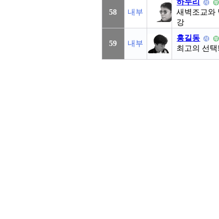
하누리
58
내부
새벽조교와 
강
홍길동
59
내부
최고의 선택!