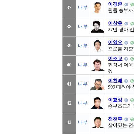
이경준
37
내부
원틀 승부사
이상유
38
내부
27년 경마 
이영오
39
내부
프로를 지향
이조교
40
내부
현장서 더욱
겠
이천배
41
내부
999 때려야 
이효상
42
내부
승부조교의
전천후
43
내부
살아있는 전