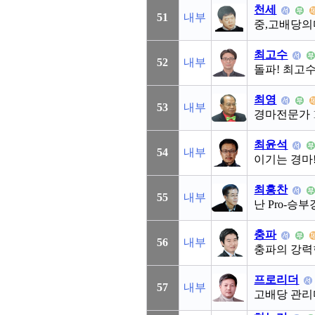
천세
51
내부
중,고배당의
최고수
52
내부
돌파! 최고수
최영
53
내부
경마전문가 
최윤석
54
내부
이기는 경마
최홍찬
55
내부
난 Pro-승
충파
56
내부
충파의 강력
프로리더
57
내부
고배당 관리