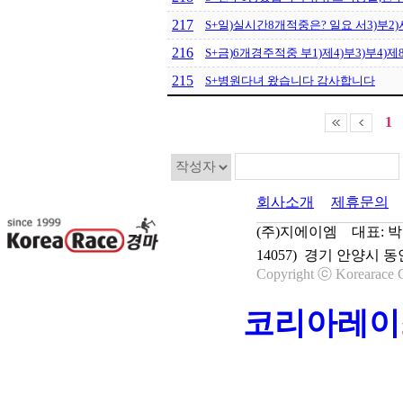
217
S+일)실시간8개적중은? 일요 서3)부2)서4
216
S+금)6개경주적중 부1)제4)부3)부4)제8)
215
S+병원다녀 왔습니다 감사합니다
1
회사소개
제휴문의
(주)지에이엠 대표: 박종학
14057) 경기 안양시 동
Copyright ⓒ Korearace C
코리아레이