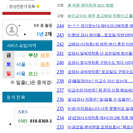
★ 쉬운 경마전과 보는 방법
고정
-
관심전문가 등록
★이교수는 매주 초고배당 적중이고 
고정
KR 총 활동기간
244
S+ㅋㅋ 개가웃는댜 제6)120.2배적중,제3)
1년
2개월
243
S+항상 감사 최선을....토요일 마번100
242
고배당+다적중1위 제주/부산 혼전 마번
서비스 요일/지역
241
요양사 일)8개적중 난 모든일에 최선을
금
서울
부산
제주
240
요양사 토)5개적중 구멍수도 적다 서8)1
토
서울
부산
제주
239
요양사 금)9개적중? 토요일도 구멍수
일
서울
부산
제주
238
금)월말경마는? 이교수 자신 있는대........
※ 밑줄(_)은 중계경주
237
이교수의 마번은? 꼭 문자 신청 해보세
문 의 전 화
236
일)요양사 적중은? 일)잘할 수 있을까? 서3
235
S+와 미치겠습니다 너무 못했어요 일
ARS
234
금)요양사 6개적중 제4)159.2배 적중 제1
SMS
010-8369-1034
233
S+금요일 분석완료 요양보호사 “목표1