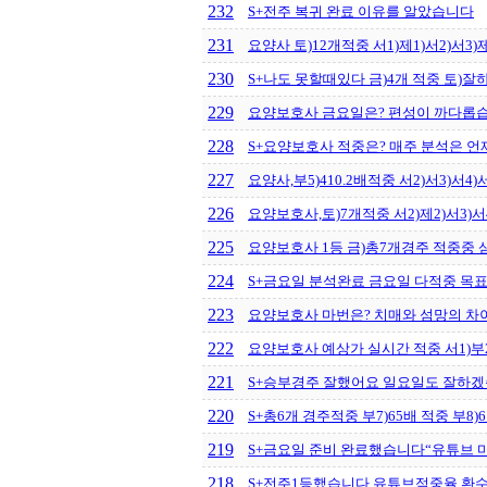
232
S+전주 복귀 완료 이유를 알았습니다
231
요양사 토)12개적중 서1)제1)서2)서3)제3
230
S+나도 못할때있다 금)4개 적중 토)
229
요양보호사 금요일은? 편성이 까다롭
228
S+요양보호사 적중은? 매주 분석은 언
227
요양사,부5)410.2배적중 서2)서3)서4)서
226
요양보호사,토)7개적중 서2)제2)서3)서4)제
225
요양보호사 1등 금)총7개경주 적중중 삼쌍 9
224
S+금요일 분석완료 금요일 다적중 목표
223
요양보호사 마번은? 치매와 섬망의 차
222
요양보호사 예상가 실시간 적중 서1)부2)서
221
S+승부경주 잘했어요 일요일도 잘하
220
S+총6개 경주적중 부7)65배 적중 부8)6
219
S+금요일 준비 완료했습니다“유튜브 마번
218
S+전주1등했습니다 유튜브적중율,환수