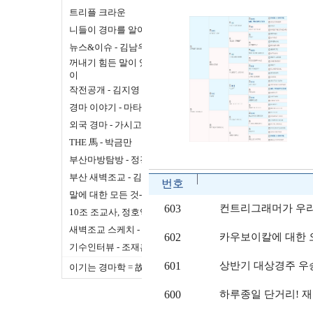
트리플 크라운
니들이 경마를 알아
뉴스&이슈 - 김남우
꺼내기 힘든 말이 있어 - 순돌
이
작전공개 - 김지영
경마 이야기 - 마타하리
외국 경마 - 가시고기
THE 馬 - 박금만
부산마방탐방 - 정경목
부산 새벽조교 - 김기경
번호
말에 대한 모든 것- 馬ROOT
603
컨트리그래머가 우리
10조 조교사, 정호익입니다.
새벽조교 스케치 - 신승욱
602
카우보이칼에 대한 
기수인터뷰 - 조재흠
601
상반기 대상경주 우
이기는 경마학 = 故안호국
600
하루종일 단거리! 재