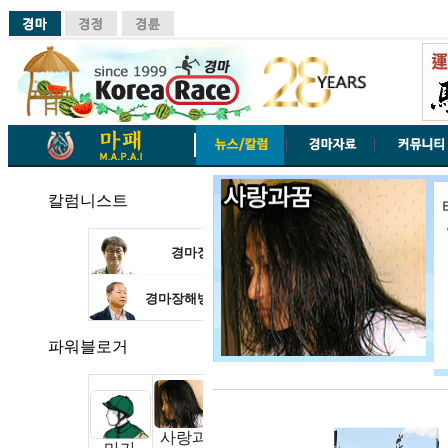
칼럼니스트
경마장산책
유영삼
경마장해방일지
홍대유
파워블로거
사랑과