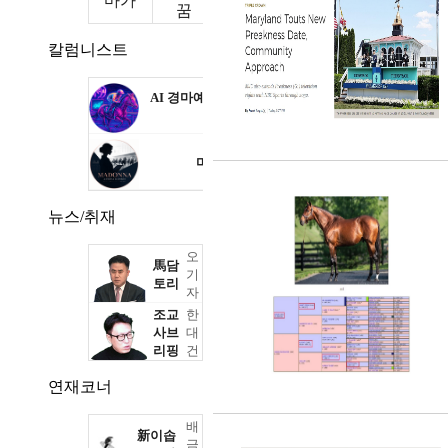
마가
꿈
칼럼니스트
AI 경마예상 딸
KR
깍
마돈나
KR
뉴스/취재
오
馬담
기
토리
자
조교
한
사브
대
리핑
건
연재코너
배
新이솝
금