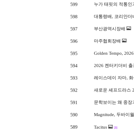
599
누가 태핏의 적통인
598
대통령배, 코리안더비
597
부산광역시장배
596
마주협회장배
595
Golden Tempo, 
594
2026 켄터키더비 
593
레이스데이 자마, 
592
새로운 셰프드라스 
591
문학보이는 왜 중장
590
Magnitude, 두바
589
Tacitus
[
3
]