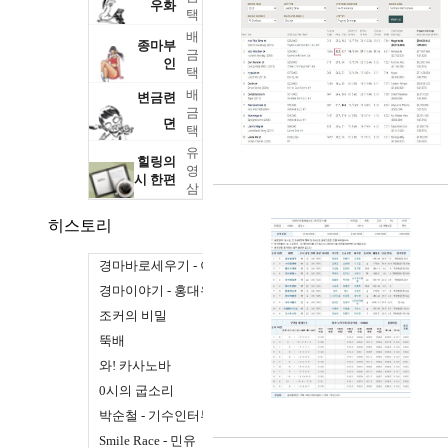
우화
택
배
종마부
금
인
택
배
변금련
금
뎐
택
유
힐링의
영
시 한편
삼
히스토리
경마바로세우기 - 이규승
경마이야기 - 홍대유
조커의 비밀
뚝배
와! 카사노바
0시의 굽소리
박순철 - 기수인터뷰
Smile Race - 민유