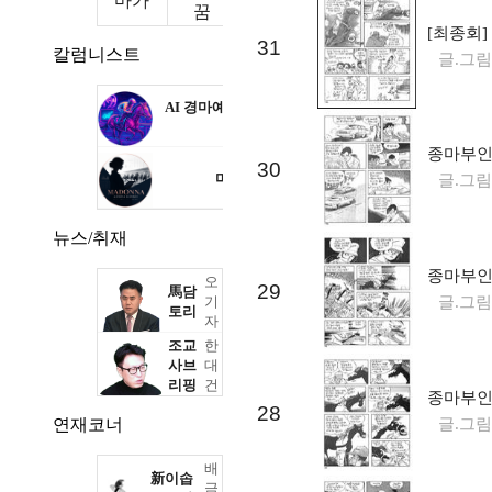
마가
꿈
[최종회]
31
칼럼니스트
글.그림
AI 경마예상 딸
KR
깍
종마부인 
30
마돈나
KR
글.그림
뉴스/취재
종마부인 
오
29
馬담
기
글.그림
토리
자
조교
한
사브
대
리핑
건
종마부인 
28
연재코너
글.그림
배
新이솝
금