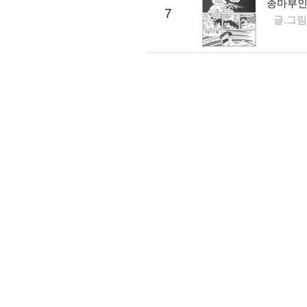
종마부인 
7
글.그림