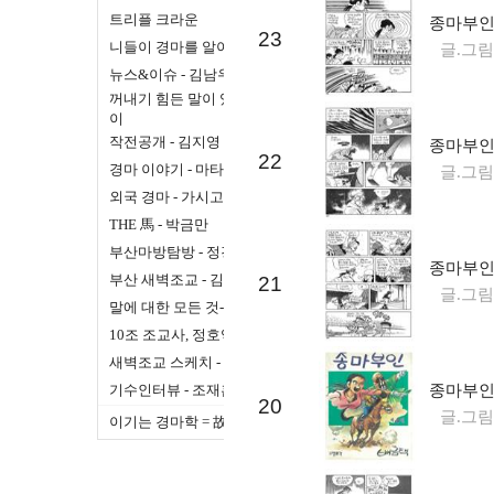
트리플 크라운
종마부인 
23
니들이 경마를 알아
글.그림
뉴스&이슈 - 김남우
꺼내기 힘든 말이 있어 - 순돌
이
작전공개 - 김지영
종마부인 
22
경마 이야기 - 마타하리
글.그림
외국 경마 - 가시고기
THE 馬 - 박금만
부산마방탐방 - 정경목
종마부인 
부산 새벽조교 - 김기경
21
글.그림
말에 대한 모든 것- 馬ROOT
10조 조교사, 정호익입니다.
새벽조교 스케치 - 신승욱
기수인터뷰 - 조재흠
종마부인 
20
글.그림
이기는 경마학 = 故안호국