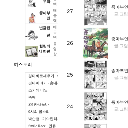
우화
택
종마부인 
배
27
종마부
글.그림
금
인
택
배
변금련
금
뎐
택
종마부인 
26
유
글.그림
힐링의
영
시 한편
삼
히스토리
종마부인 
25
경마바로세우기 - 이규승
글.그림
경마이야기 - 홍대유
조커의 비밀
뚝배
종마부인 
와! 카사노바
24
글.그림
0시의 굽소리
박순철 - 기수인터뷰
Smile Race - 민유