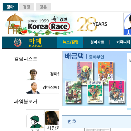
칼럼니스트
경마장산책
유영삼
경마장해방일지
홍대유
파워블로거
번호
사랑과