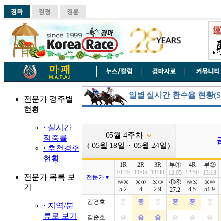
일별 실시간 환수율 현황(
전문가 경주별
현황
·
실시간
05월 4주차
적중률
( 05월 18일 ~ 05월 24일)
·
추천경주
현황
1R
2R
3R
부①
4R
부②
10:35
11:05
11:30
12:50
12:05
13:13
전문가 목록 보
전문가▼
⑨④
④①
⑤③
⑪④
⑨⑤
⑨⑩
기
5.2
4
2.9
4.5
51.9
27.2
김경호
중
중
중
중
중
중
·
지역/분
류로 보기
김준호
중
중
중
중
중
중