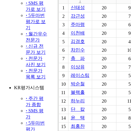
·
SMS 평
가로 보기
·
5두마번
평가로 보
기
·
월간우수
전문가
·
신규 전
문가 보기
·
전문가
사진 보기
·
전문가
목록 보기
KR평가시스템
·
주간 평
가 종합
·
SMS 평
가
·
5두마번
평가