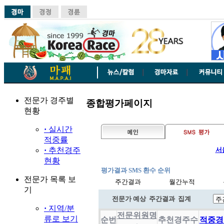
전문가 경주별
종합평가페이지
현황
·
실시간
적중률
·
추천경주
현황
전문가 목록 보
기
·
지역/분
류로 보기