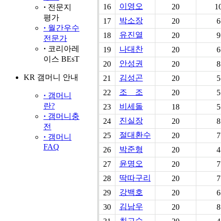
·
전문지
평가
·
월간우수
전문가
·
코리아레
이스 BEsT
KR 갬머니 안내
·
갬머니
란?
·
갬머니충
전
·
갬머니
FAQ